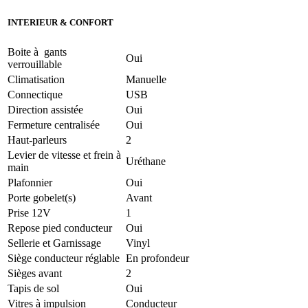
INTERIEUR & CONFORT
Boite à gants
Oui
verrouillable
Climatisation
Manuelle
Connectique
USB
Direction assistée
Oui
Fermeture centralisée
Oui
Haut-parleurs
2
Levier de vitesse et frein à
Uréthane
main
Plafonnier
Oui
Porte gobelet(s)
Avant
Prise 12V
1
Repose pied conducteur
Oui
Sellerie et Garnissage
Vinyl
Siège conducteur réglable
En profondeur
Sièges avant
2
Tapis de sol
Oui
Vitres à impulsion
Conducteur