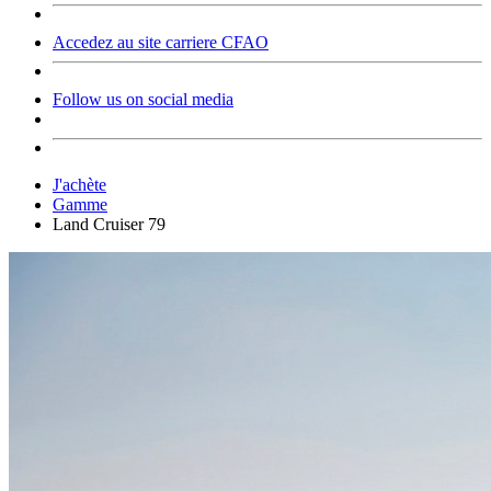
Accedez au site carriere CFAO
Follow us on social media
J'achète
Gamme
Land Cruiser 79